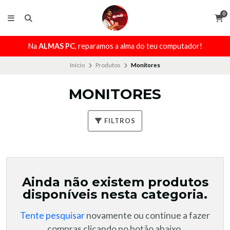
0
Na
ALMAS PC
, reparamos a alma do teu computador!
Início
Produtos
Monitores
MONITORES
FILTROS
Ainda não existem produtos
disponíveis nesta categoria.
Tente pesquisar
novamente ou continue a fazer
compras clicando no botão abaixo.