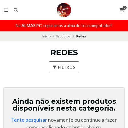
0
Na
ALMAS PC
, reparamos a alma do teu computador!
Início
Produtos
Redes
REDES
FILTROS
Ainda não existem produtos
disponíveis nesta categoria.
Tente pesquisar
novamente ou continue a fazer
compras clicando no botão abaixo.