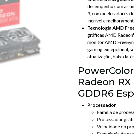
desempenho com as u
3, com aceleradores d
incrível e melhoramen
Tecnologia AMD Fre
gráficas AMD Radeon™
monitor AMD FreeSync™
gaming excepcional, se
atualização, baixa lat
PowerColo
Radeon RX
GDDR6 Espe
Processador
Família de proce
Processador gráf
Velocidade do pr
Frequência do p