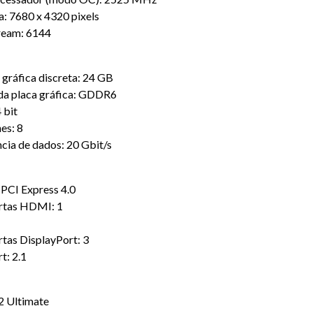
: 7680 x 4320 pixels
ream: 6144
gráfica discreta: 24 GB
da placa gráfica: GDDR6
 bit
es: 8
ncia de dados: 20 Gbit/s
 PCI Express 4.0
rtas HDMI: 1
1
tas DisplayPort: 3
t: 2.1
2 Ultimate