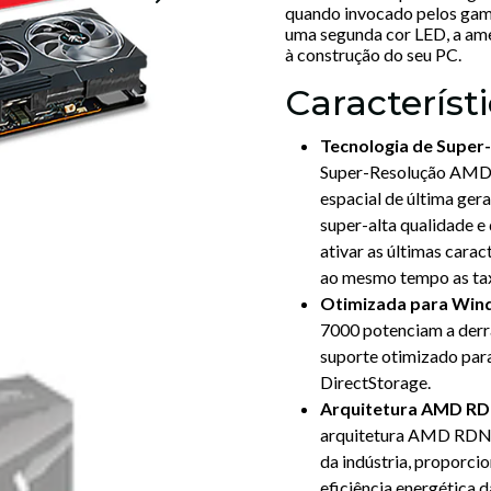
quando invocado pelos game
uma segunda cor LED, a ame
à construção do seu PC.
Característi
Tecnologia de Super
Super-Resolução AMD Fi
espacial de última ger
super-alta qualidade e 
ativar as últimas carac
ao mesmo tempo as taxa
Otimizada para Win
7000 potenciam a derr
suporte otimizado pa
DirectStorage.
Arquitetura AMD RD
arquitetura AMD RDNA™
da indústria, proporc
eficiência energética 