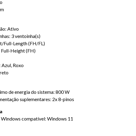
ão
im
ão: Ativo
has: 3 ventoinha(s)
t/Full-Length (FH/FL)
 Full-Height (FH)
: Azul, Roxo
reto
imo de energia do sistema: 800 W
mentação suplementares: 2x 8-pinos
ma
o Windows compatível: Windows 11