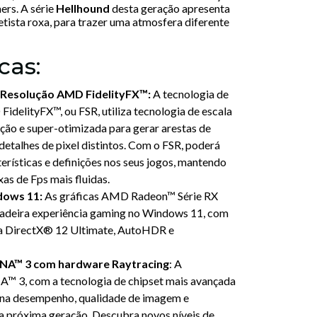
rs. A série
Hellhound
desta geração apresenta
tista roxa, para trazer uma atmosfera diferente
cas:
-Resolução AMD FidelityFX™:
A tecnologia de
delityFX™, ou FSR, utiliza tecnologia de escala
ação e super-otimizada para gerar arestas de
detalhes de pixel distintos. Com o FSR, poderá
terísticas e definições nos seus jogos, mantendo
s de Fps mais fluidas.
dows 11:
As gráficas AMD Radeon™ Série RX
adeira experiência gaming no Windows 11, com
ra DirectX® 12 Ultimate, AutoHDR e
NA™ 3 com hardware Raytracing
: A
 3, com a tecnologia de chipset mais avançada
iona desempenho, qualidade de imagem e
da próxima geração. Descubra novos níveis de