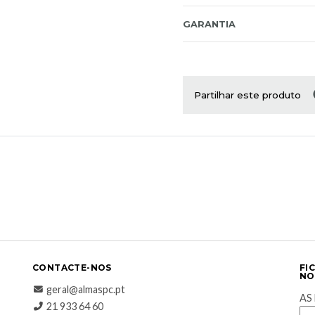
GARANTIA
Partilhar este produto
CONTACTE-NOS
FI
NO
geral@almaspc.pt
AS
21 933 64 60