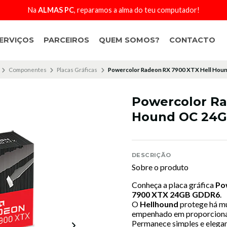
Na
ALMAS PC
, reparamos a alma do teu computador!
ERVIÇOS
PARCEIROS
QUEM SOMOS?
CONTACTO
Componentes
Placas Gráficas
Powercolor Radeon RX 7900 XTX Hell Ho
Powercolor Ra
Hound OC 24
DESCRIÇÃO
Sobre o produto
Conheça a placa gráfica
Po
7900 XTX 24GB GDDR6
.
O
Hellhound
protege há m
empenhado em proporcionar 
Permanece simples e elegan