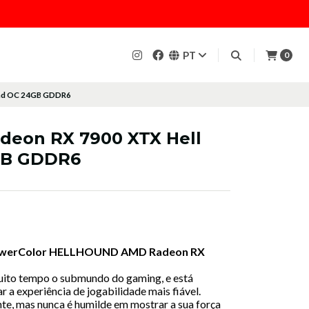
PT
0
und OC 24GB GDDR6
deon RX 7900 XTX Hell
GB GDDR6
werColor HELLHOUND AMD Radeon RX
uito tempo o submundo do gaming, e está
a experiência de jogabilidade mais fiável.
te, mas nunca é humilde em mostrar a sua força