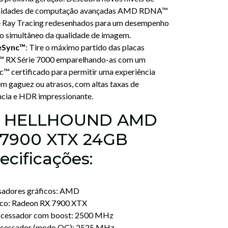
nidades de computação avançadas AMD RDNA™
e Ray Tracing redesenhados para um desempenho
to simultâneo da qualidade de imagem.
eSync™
: Tire o máximo partido das placas
 RX Série 7000 emparelhando-as com um
 certificado para permitir uma experiência
m gaguez ou atrasos, com altas taxas de
ência e HDR impressionante.
r HELLHOUND AMD
 7900 XTX 24GB
cificações:
ssadores gráficos: AMD
ico: Radeon RX 7900 XTX
ocessador com boost: 2500 MHz
rocessador (modo OC): 2525 MHz