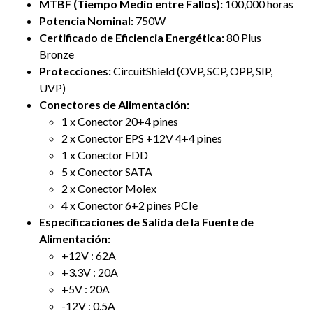
MTBF (Tiempo Medio entre Fallos):
100,000 horas
Potencia Nominal:
750W
Certificado de Eficiencia Energética:
80 Plus
Bronze
Protecciones:
CircuitShield (OVP, SCP, OPP, SIP,
UVP)
Conectores de Alimentación:
1 x Conector 20+4 pines
2 x Conector EPS +12V 4+4 pines
1 x Conector FDD
5 x Conector SATA
2 x Conector Molex
4 x Conector 6+2 pines PCIe
Especificaciones de Salida de la Fuente de
Alimentación:
+12V : 62A
+3.3V : 20A
+5V : 20A
-12V : 0.5A