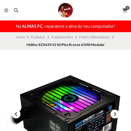
0
Na
ALMAS PC
, reparamos a alma do teu computador!
Início
Produtos
Componentes
Fontes Alimentação
Hiditec BZX650 V2 80 Plus Bronze 650W Modular