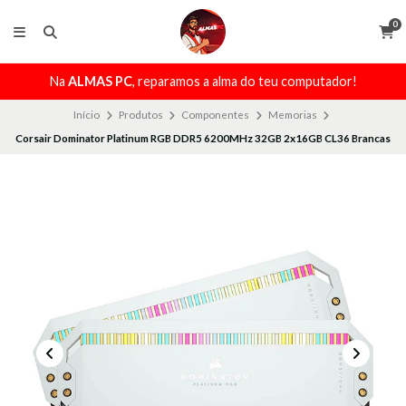
0
Na
ALMAS PC
, reparamos a alma do teu computador!
Início
Produtos
Componentes
Memorias
Corsair Dominator Platinum RGB DDR5 6200MHz 32GB 2x16GB CL36 Brancas