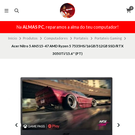
0
Na
ALMAS PC
, reparamos a alma do teu computador!
Início
Produtos
Computadores
Portateis
Portateis Gaming
Acer Nitro 5 AN515-47 AMD Ryzen 5 7535HS/16GB/512GB SSD/RTX
3050Ti/15.6'' (PT)