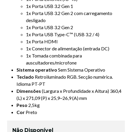
1x Porta USB 3.2 Gen 1
1x Porta USB 3.2 Gen 2 com carregamento
desligado
1x Porta USB 3.2 Gen 2
1x Porta USB Type-C™ (USB 3.2 / 4)
1x Porta HDMI
1x Conector de alimentação (entrada DC)
1x Tomada combinada para
auscultadores/microfone
Sistema operativo
Sem Sistema Operativo
Teclado
Retroiluminado RGB. Secção numérica.
Idioma PT-PT
Dimensões
(Largura x Profundidade x Altura) 360,4
(L) x 271,09 (P) x 25,9~26,9 (A) mm
Peso
2,5kg
Cor
Preto
Não Disponível