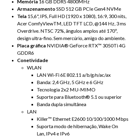
Memória
16 GB DDR5 4800MHz
Armazenamento
SSD 512 GB PCIe Gen4 NVMe
Tela
15,6", IPS, Full HD (1920 x 1080), 16:9, 300 nits,
Acer ComfyViewTM, LED TFT LCD, @144 Hz, 3 ms
Overdrive. NTSC 72%, ângulos amplos até 170º,
design ultra-fino. Sem mercúrio, amigo do ambiente.
Placa gráfica
NVIDIA® GeForce RTX™ 3050Ti 4G
GDDR6
Conetividade
WLAN
LAN Wi-Fi 6E 802.11 a/b/g/n/ac/ax
Banda: 2,4 GHz, 5 GHz e 6 GHz
Tecnologia 2x2 MU-MIMO
Suporte para Bluetooth® 5.1 ou superior
Banda dupla simultânea
LAN
Killer™ Ethernet E2600 10/100/1000 Mbps
Suporta modo de hibernação, Wake On
Lan, IPv4 e IPv6