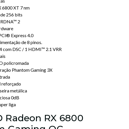
cas
 6800 XT 7 nm
de 256 bits
D RDNA™ 2
ardware
PCI® Express 4.0
limentação de 8 pinos.
.4 com DSC / 1 HDMI™ 2.1 VRR
ais
 policromada
geração Phantom Gaming 3X
strada
l reforçado
seira metálica
nciosa 0dB
uper liga
D Radeon RX 6800
m Gaming OC