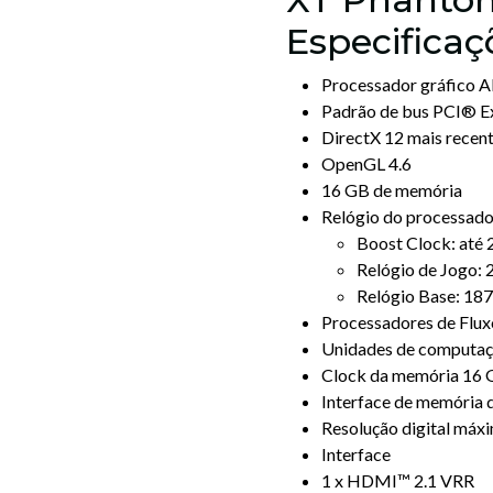
Especificaç
Processador gráfico
Padrão de bus PCI® Ex
DirectX 12 mais recen
OpenGL 4.6
16 GB de memória
Relógio do processado
Boost Clock: at
Relógio de Jogo:
Relógio Base: 1
Processadores de Flu
Unidades de computaç
Clock da memória 16 
Interface de memória 
Resolução digital máx
Interface
1 x HDMI™ 2.1 VRR