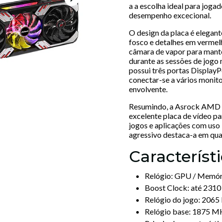
a a escolha ideal para jog
desempenho excecional.
O design da placa é elegan
fosco e detalhes em verme
câmara de vapor para mante
durante as sessões de jogo 
possui três portas Display
conectar-se a vários monito
envolvente.
Resumindo, a Asrock AMD
excelente placa de vídeo 
jogos e aplicações com uso i
agressivo destaca-a em qua
Característi
Relógio: GPU / Memór
Boost Clock: até 231
Relógio do jogo: 206
Relógio base: 1875 M