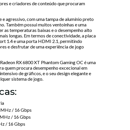
adores e criadores de conteúdo que procuram
te e agressivo, com uma tampa de alumínio preto
lho. Também possui muitos ventoinhas e uma
r as temperaturas baixas e o desempenho alto
mais longas. Em termos de conectividade, a placa
Port 1.4 e uma porta HDMI 2.1, permitindo
res e desfrutar de uma experiência de jogo
 Radeon RX 6800 XT Phantom Gaming OC é uma
para quem procura desempenho excecional em
ntensivo de gráficos, e o seu design elegante e
lquer sistema de jogo.
cas:
ia
0 MHz / 16 Gbps
5 MHz / 16 Gbps
Hz / 16 Gbps