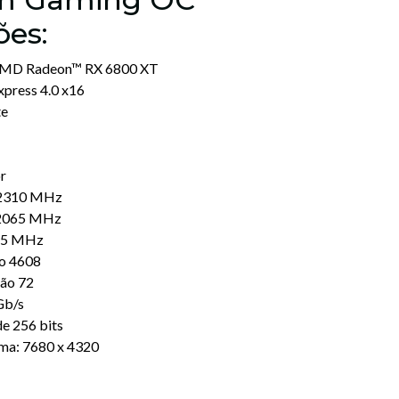
ões:
 AMD Radeon™ RX 6800 XT
press 4.0 x16
te
r
é 2310 MHz
 2065 MHz
875 MHz
xo 4608
ão 72
Gb/s
de 256 bits
ima: 7680 x 4320