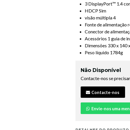
3 DisplayPort™ 1.4 c
HDCP Sim
visão múltipla 4
Fonte de alimentação
Conector de alimentaçã
Acessórios 1 guia de i
Dimensões 330 x 140 x
Peso líquido 1784g
Não Disponível
Contacte-nos se precisar
Contacte-nos
Envie-nos uma me
DETALHES DO PRODUTO