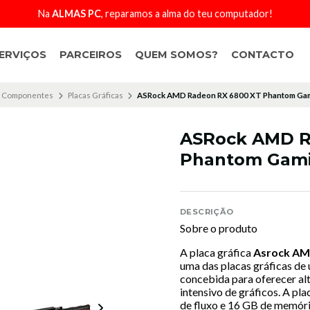
Na
ALMAS PC
, reparamos a alma do teu computador!
ERVIÇOS
PARCEIROS
QUEM SOMOS?
CONTACTO
Componentes
Placas Gráficas
ASRock AMD Radeon RX 6800 XT Phantom G
ASRock AMD R
Phantom Gami
DESCRIÇÃO
Sobre o produto
A placa gráfica
Asrock AM
uma das placas gráficas de
concebida para oferecer a
intensivo de gráficos. A pl
de fluxo e 16 GB de memóri