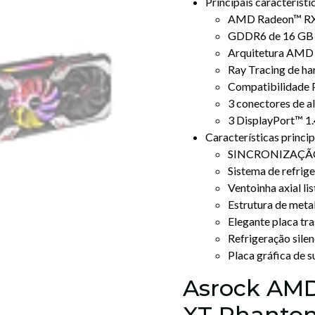
Principais característi
AMD Radeon™ RX
GDDR6 de 16 GB 
Arquitetura AM
Ray Tracing de h
Compatibilidade 
3 conectores de a
3 DisplayPort™ 1
Características princip
SINCRONIZAÇÃO
Sistema de refri
Ventoinha axial li
Estrutura de meta
Elegante placa tra
Refrigeração sile
Placa gráfica de s
Asrock AM
XT Phanto