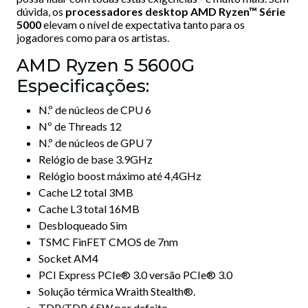
dúvida, os
processadores desktop AMD Ryzen™ Série
5000
elevam o nível de expectativa tanto para os
jogadores como para os artistas.
AMD Ryzen 5 5600G
Especificações:
N.º de núcleos de CPU 6
Nº de Threads 12
N.º de núcleos de GPU 7
Relógio de base 3.9GHz
Relógio boost máximo até 4,4GHz
Cache L2 total 3MB
Cache L3 total 16MB
Desbloqueado Sim
TSMC FinFET CMOS de 7nm
Socket AM4
PCI Express PCIe® 3.0 versão PCIe® 3.0
Solução térmica Wraith Stealth®.
TDP/TDP 65W por defeito