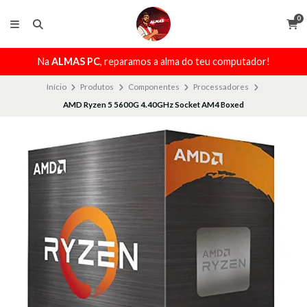
0
Na
ALMAS PC
, reparamos a alma do teu computador!
Início
Produtos
Componentes
Processadores
AMD Ryzen 5 5600G 4.40GHz Socket AM4 Boxed