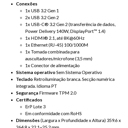
Conexões
1x USB 3.2 Gen 1
2x USB 3.2 Gen 2
1x USB-C® 3.2 Gen 2 (transferência de dados,
Power Delivery 140W, DisplayPort™ 1.4)
1x HDMI® 2.1, até 8K@60Hz
1x Ethernet (RJ-45) 100/1000M
1x Tomada combinada para
auscultadores/microfone (3,5 mm)
1x Conector de alimentação
Sistema operativo
Sem Sistema Operativo
Teclado
Retroiluminação branca. Secção numérica
integrada. Idioma PT
Segurança
Firmware TPM 2.0
Certificados
ErP Lote 3
Em conformidade com RoHS
Dimensões
(Largura x Profundidade x Altura) 359.6 x
264.8 x 22.1~25.2 mm