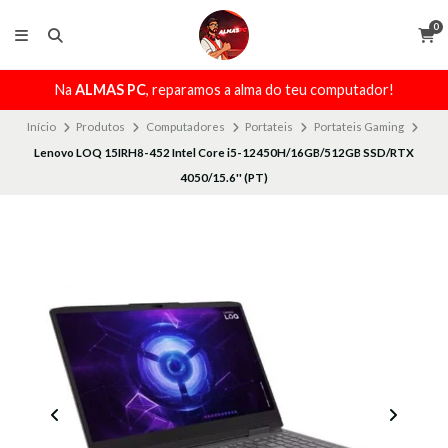
0
Na
ALMAS PC
, reparamos a alma do teu computador!
Início
Produtos
Computadores
Portateis
Portateis Gaming
Lenovo LOQ 15IRH8-452 Intel Core i5-12450H/16GB/512GB SSD/RTX
4050/15.6'' (PT)