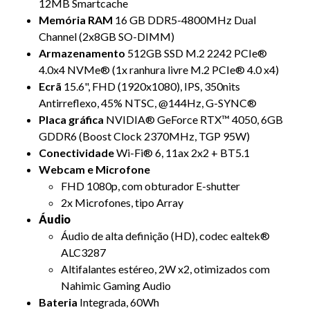
12MB Smartcache
Memória RAM
16 GB DDR5-4800MHz Dual
Channel (2x8GB SO-DIMM)
Armazenamento
512GB SSD M.2 2242 PCIe®
4.0x4 NVMe® (1x ranhura livre M.2 PCIe® 4.0 x4)
Ecrã
15.6", FHD (1920x1080), IPS, 350nits
Antirreflexo, 45% NTSC, @144Hz, G-SYNC®
Placa gráfica
NVIDIA® GeForce RTX™ 4050, 6GB
GDDR6 (Boost Clock 2370MHz, TGP 95W)
Conectividade
Wi-Fi® 6, 11ax 2x2 + BT5.1
Webcam e Microfone
FHD 1080p, com obturador E-shutter
2x Microfones, tipo Array
Áudio
Áudio de alta definição (HD), codec ealtek®
ALC3287
Altifalantes estéreo, 2W x2, otimizados com
Nahimic Gaming Audio
Bateria
Integrada, 60Wh