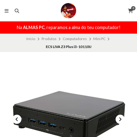
0
Na
ALMAS PC
, reparamos a alma do teu computador!
Início
Produtos
Computadores
Mini PC
ECS LIVA Z3 Plus i3-10110U