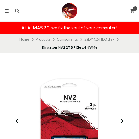
0
At
ALMAS PC
, we fix the soul of your computer!
Home
Products
Components
SSD/M.2/HDD disk
Kingston NV2 2TB PCIe x4 NVMe