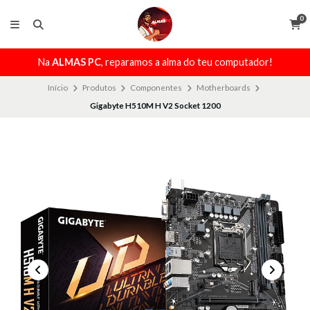
0
Na
ALMAS PC
, reparamos a alma do teu computador!
Início
Produtos
Componentes
Motherboards
Gigabyte H510M H V2 Socket 1200